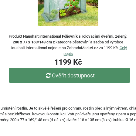
Produkt
Haushalt international Fóliovník s rolovacími dveřmi, zelený,
200 x 77 x 169/148 cm
z kategorie pěstování a sadba od výrobce
Haushalt international najdete na ZahradaMarket.cz za 1199 Kč.
Celý
popis
1199 Kč
Ověřit dostupnost
 umístění rostlin. Je to skvělé řešení pro ochranu rostlin před silným větrem, ch
stní a bezúdržbovou kovovou konstrukci. Vstupní dveře jsou opatřeny zipem a popr
měry: 200 x 77 x 169/148 cm (d x š x v) dveře: 118 x 135 cm (š x v) trubka: Ø 16