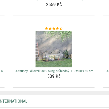
2659 Kč
 6
Outsunny Fóliovník se 2 okny, průhledný, 119 x 60 x 60 cm
Ou
539 Kč
INTERNATIONAL