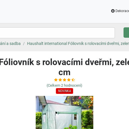
Dekorac
ání a sadba
Haushalt international Fóliovník s rolovacími dveřmi, zel
Fóliovník s rolovacími dveřmi, ze
cm
(Celkem
2
hodnocení)
NOVINKA