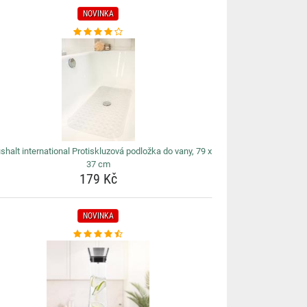
NOVINKA
shalt international Protiskluzová podložka do vany, 79 x
37 cm
179 Kč
NOVINKA