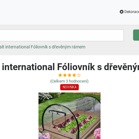
Dekorac
lt international Fóliovník s dřevěným rámem
 international Fóliovník s dřevě
(Celkem
3
hodnocení)
NOVINKA