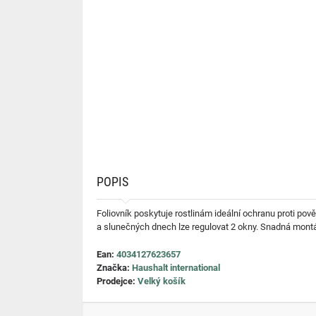
POPIS
Foliovník poskytuje rostlinám ideální ochranu proti po
a slunečných dnech lze regulovat 2 okny. Snadná montáž
Ean:
4034127623657
Značka:
Haushalt international
Prodejce:
Velký košík