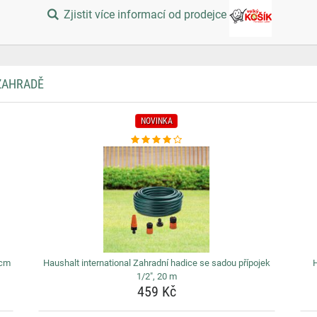
Zjistit více informací od prodejce
 ZAHRADĚ
NOVINKA
 cm
Haushalt international Zahradní hadice se sadou přípojek
H
1/2", 20 m
459 Kč