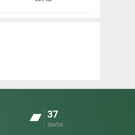
37
ZNAČEK