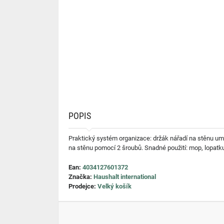
POPIS
Praktický systém organizace: držák nářadí na stěnu umož
na stěnu pomocí 2 šroubů. Snadné použití: mop, lopatku
Ean:
4034127601372
Značka:
Haushalt international
Prodejce:
Velký košík