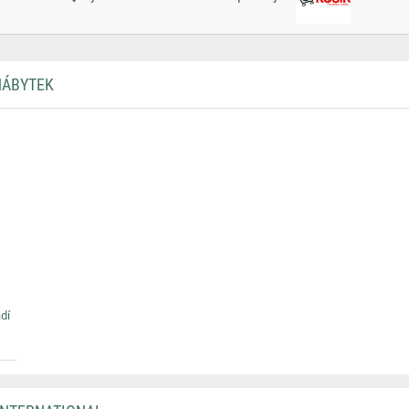
NÁBYTEK
dí