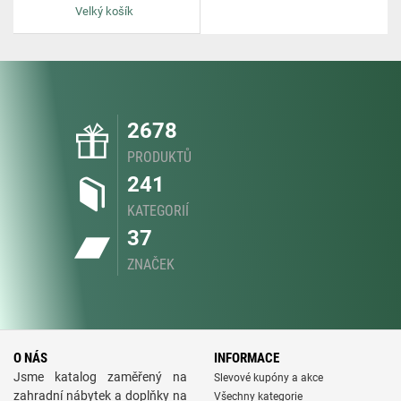
Velký košík
2678
PRODUKTŮ
241
KATEGORIÍ
37
ZNAČEK
O NÁS
INFORMACE
Jsme katalog zaměřený na
Slevové kupóny a akce
zahradní nábytek a doplňky na
Všechny kategorie