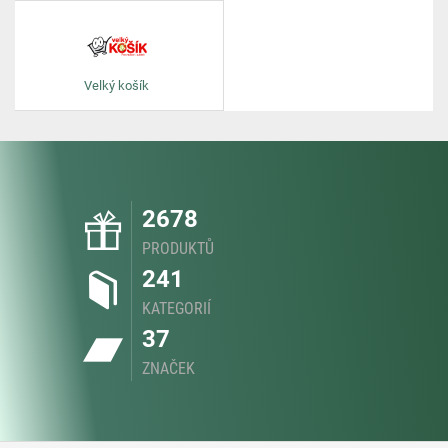
Velký košík
2678
PRODUKTŮ
241
KATEGORIÍ
37
ZNAČEK