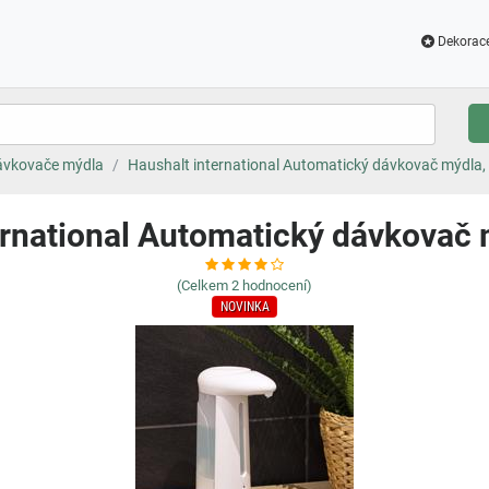
Dekorac
ávkovače mýdla
Haushalt international Automatický dávkovač mýdla,
ernational Automatický dávkovač 
(Celkem
2
hodnocení)
NOVINKA