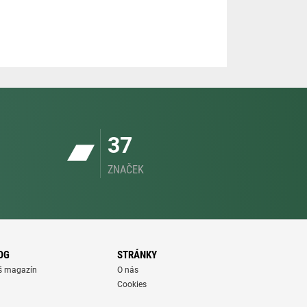
37
ZNAČEK
OG
STRÁNKY
š magazín
O nás
Cookies