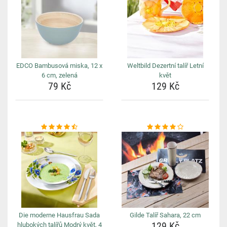
EDCO Bambusová miska, 12 x
Weltbild Dezertní talíř Letní
6 cm, zelená
květ
79 Kč
129 Kč
Die moderne Hausfrau Sada
Gilde Talíř Sahara, 22 cm
129 Kč
hlubokých talířů Modrý květ, 4