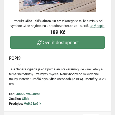
Produkt
Gilde Talíř Sahara, 28 cm
z kategorie talíře a misky od
výrobce Gilde najdete na ZahradaMarket.cz za 189 Kč.
Celý popis
189 Kč
Ověřit dostupnost
POPIS
Talíř Sahara vypadá jako z porcelánu či keramiky. Je však lehký a
téměř nerozbitný. Lze mýt v myčce. Není vhodný do mikrovlnné
trouby.Materiál: umělá pryskyřice (neobsahuje BPA). Rozměry: Ø 28
cm
Ean:
4009079484090
Značka:
Gilde
Prodejce:
Velký košík