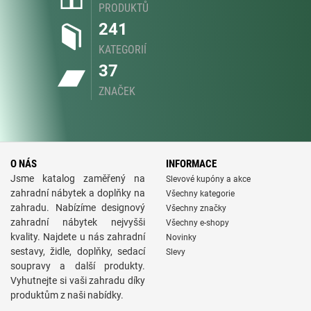
PRODUKTŮ
241
KATEGORIÍ
37
ZNAČEK
O NÁS
INFORMACE
Jsme katalog zaměřený na
Slevové kupóny a akce
zahradní nábytek a doplňky na
Všechny kategorie
zahradu. Nabízíme designový
Všechny značky
zahradní nábytek nejvyšši
Všechny e-shopy
kvality. Najdete u nás zahradní
Novinky
sestavy, židle, doplňky, sedací
Slevy
soupravy a další produkty.
Vyhutnejte si vaši zahradu díky
produktům z naši nabídky.