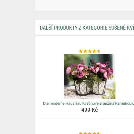
DALŠÍ PRODUKTY Z KATEGORIE SUŠENÉ KV
Die moderne Hausfrau Květinové aranžmá Ramuncul
499 Kč