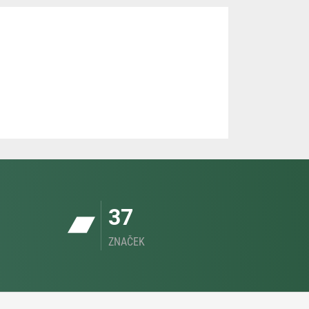
37
ZNAČEK