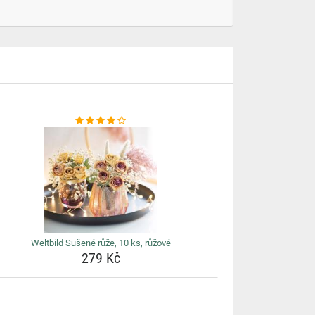
Weltbild Sušené růže, 10 ks, růžové
279 Kč