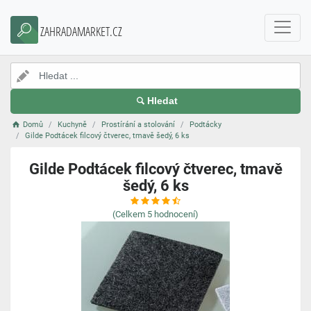
ZAHRADAMARKET.CZ
Hledat
Domů
Kuchyně
Prostírání a stolování
Podtácky
Gilde Podtácek filcový čtverec, tmavě šedý, 6 ks
Gilde Podtácek filcový čtverec, tmavě
šedý, 6 ks
(Celkem
5
hodnocení)