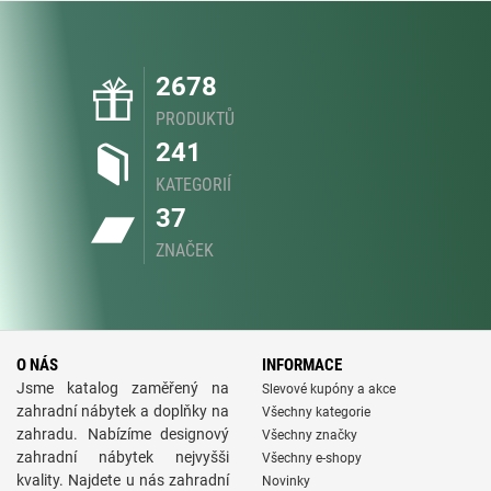
2678
PRODUKTŮ
241
KATEGORIÍ
37
ZNAČEK
O NÁS
INFORMACE
Jsme katalog zaměřený na
Slevové kupóny a akce
zahradní nábytek a doplňky na
Všechny kategorie
zahradu. Nabízíme designový
Všechny značky
zahradní nábytek nejvyšši
Všechny e-shopy
kvality. Najdete u nás zahradní
Novinky