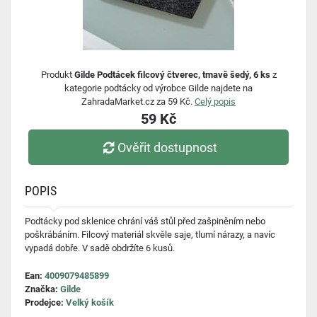
Produkt
Gilde Podtácek filcový čtverec, tmavě šedý, 6 ks
z
kategorie podtácky od výrobce Gilde najdete na
ZahradaMarket.cz za 59 Kč.
Celý popis
59 Kč
Ověřit dostupnost
POPIS
Podtácky pod sklenice chrání váš stůl před zašpiněním nebo
poškrábáním. Filcový materiál skvěle saje, tlumí nárazy, a navíc
vypadá dobře. V sadě obdržíte 6 kusů.
Ean:
4009079485899
Značka:
Gilde
Prodejce:
Velký košík