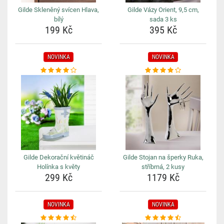
Gilde Skleněný svícen Hlava,
Gilde Vázy Orient, 9,5 cm,
bílý
sada 3 ks
199 Kč
395 Kč
NOVINKA
NOVINKA
Gilde Dekorační květináč
Gilde Stojan na šperky Ruka,
Holínka s květy
stříbrná, 2 kusy
299 Kč
1179 Kč
NOVINKA
NOVINKA