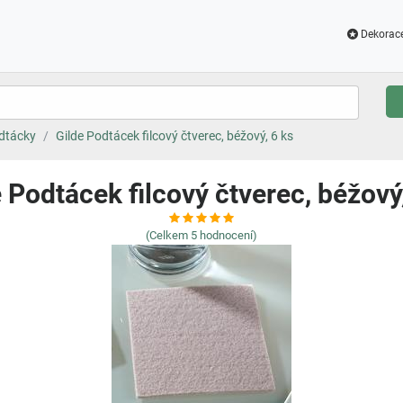
Dekorac
dtácky
Gilde Podtácek filcový čtverec, béžový, 6 ks
 Podtácek filcový čtverec, béžový
(Celkem
5
hodnocení)