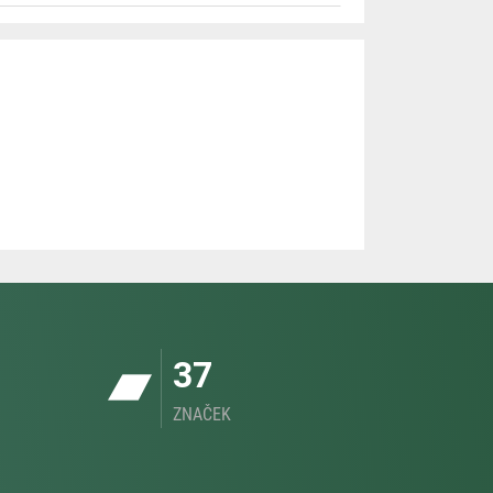
37
ZNAČEK