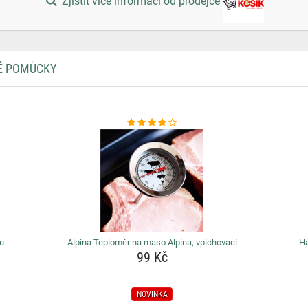
Zjistit více informací od prodejce
KÉ POMŮCKY
u
Alpina Teploměr na maso Alpina, vpichovací
Ha
99 Kč
NOVINKA