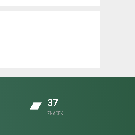
37
ZNAČEK