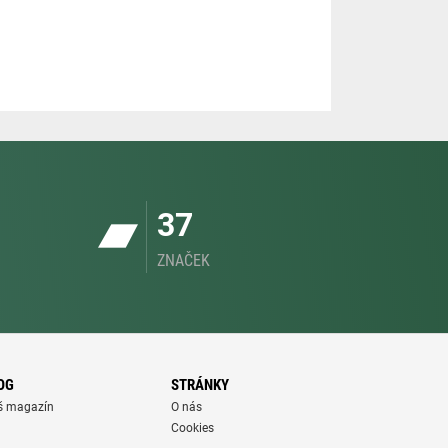
37
ZNAČEK
OG
STRÁNKY
š magazín
O nás
Cookies