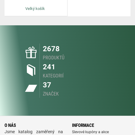
Velký košík
2678
PRODUKTŮ
241
KATEGORIÍ
37
ZNAČEK
O NÁS
INFORMACE
Jsme katalog zaměřený na
Slevové kupóny a akce