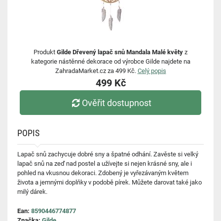
Produkt
Gilde Dřevený lapač snů Mandala Malé květy
z
kategorie nástěnné dekorace od výrobce Gilde najdete na
ZahradaMarket.cz za 499 Kč.
Celý popis
499 Kč
Ověřit dostupnost
POPIS
Lapač snů zachycuje dobré sny a špatné odhání. Zavěste si velký
lapač snů na zeď nad postel a užívejte si nejen krásné sny, ale i
pohled na vkusnou dekoraci. Zdobený je vyřezávaným květem
života a jemnými doplňky v podobě pírek. Můžete darovat také jako
milý dárek.
Ean:
8590446774877
Značka:
Gilde