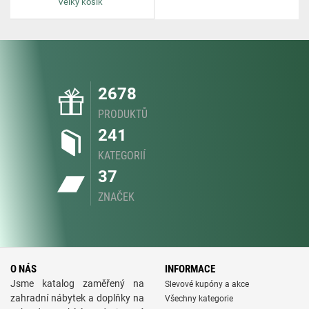
Velký košík
2678
PRODUKTŮ
241
KATEGORIÍ
37
ZNAČEK
O NÁS
INFORMACE
Jsme katalog zaměřený na
Slevové kupóny a akce
zahradní nábytek a doplňky na
Všechny kategorie