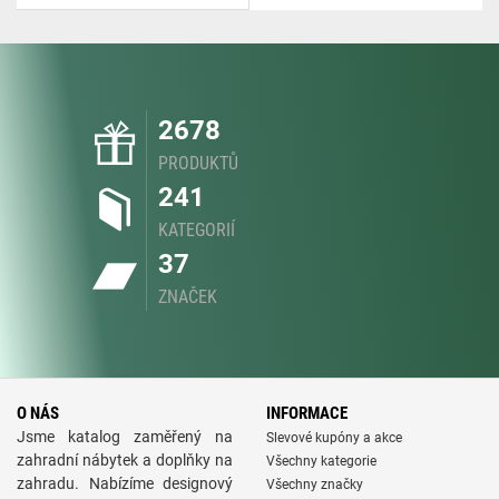
2678
PRODUKTŮ
241
KATEGORIÍ
37
ZNAČEK
O NÁS
INFORMACE
Jsme katalog zaměřený na
Slevové kupóny a akce
zahradní nábytek a doplňky na
Všechny kategorie
zahradu. Nabízíme designový
Všechny značky