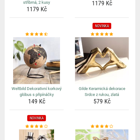
1179 Kč
stříbrná, 2 kusy
1179 Kč
NOVINKA
Weltbild Dekorativní korkový
Gilde Keramická dekorace
glóbus s připínáčky
Srdce z rukou, zlatá
149 Kč
579 Kč
NOVINKA