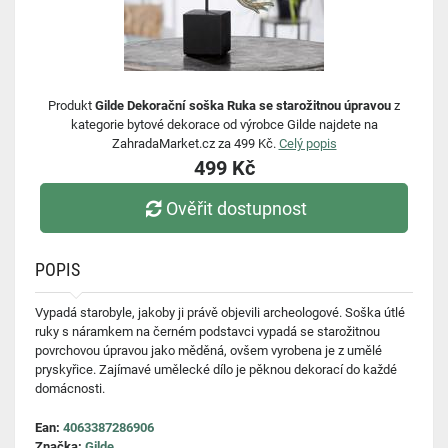
Produkt
Gilde Dekorační soška Ruka se starožitnou úpravou
z
kategorie bytové dekorace od výrobce Gilde najdete na
ZahradaMarket.cz za 499 Kč.
Celý popis
499 Kč
Ověřit dostupnost
POPIS
Vypadá starobyle, jakoby ji právě objevili archeologové. Soška útlé
ruky s náramkem na černém podstavci vypadá se starožitnou
povrchovou úpravou jako měděná, ovšem vyrobena je z umělé
pryskyřice. Zajímavé umělecké dílo je pěknou dekorací do každé
domácnosti.
Ean:
4063387286906
Značka:
Gilde