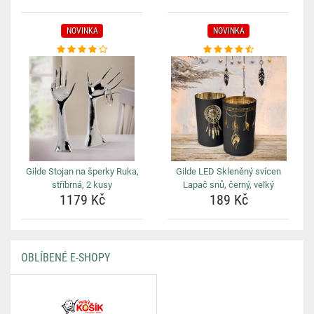
NOVINKA
NOVINKA
Gilde Stojan na šperky Ruka,
Gilde LED Skleněný svícen
stříbrná, 2 kusy
Lapač snů, černý, velký
1179 Kč
189 Kč
OBLÍBENÉ E-SHOPY