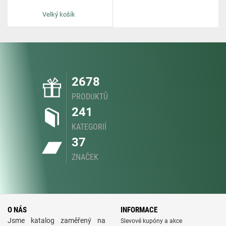
Velký košík
2678
PRODUKTŮ
241
KATEGORIÍ
37
ZNAČEK
O NÁS
INFORMACE
Jsme katalog zaměřený na
Slevové kupóny a akce