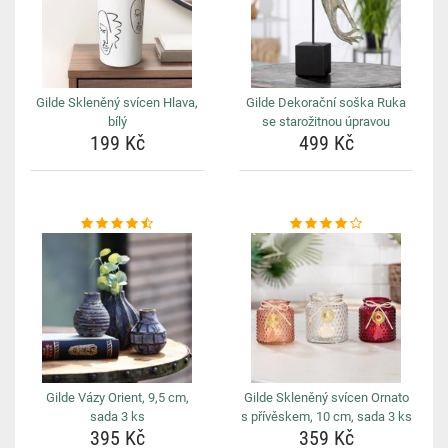
Gilde Skleněný svícen Hlava,
Gilde Dekorační soška Ruka
bílý
se starožitnou úpravou
199 Kč
499 Kč
Gilde Vázy Orient, 9,5 cm,
Gilde Skleněný svícen Ornato
sada 3 ks
s přívěskem, 10 cm, sada 3 ks
395 Kč
359 Kč