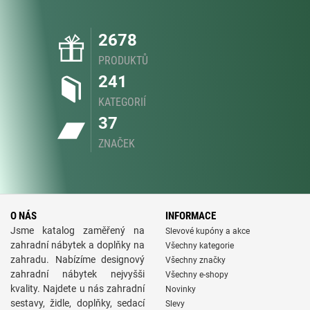
2678
PRODUKTŮ
241
KATEGORIÍ
37
ZNAČEK
O NÁS
INFORMACE
Jsme katalog zaměřený na
Slevové kupóny a akce
zahradní nábytek a doplňky na
Všechny kategorie
zahradu. Nabízíme designový
Všechny značky
zahradní nábytek nejvyšši
Všechny e-shopy
kvality. Najdete u nás zahradní
Novinky
sestavy, židle, doplňky, sedací
Slevy