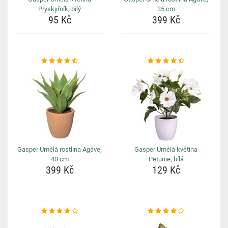
Pryskyřník, bílý
35 cm
95 Kč
399 Kč
Gasper Umělá rostlina Agáve,
Gasper Umělá květina
40 cm
Petunie, bílá
399 Kč
129 Kč