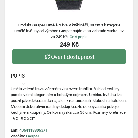
Produkt
Gasper Umělá tráva v květináči, 30 cm
z kategorie
umělé květiny od výrobce Gasper najdete na ZahradaMarket.cz
za 249 Kč.
Celý popis
249 Kč
Ověřit dostupnost
POPIS
Umělá zelená tráva v černém zinkovém truhlíku. Vzhled rostliny
působí velmi elegantním a bohatým dojmem. Umělou květinu lze
použít jako dekoraci doma, ale i v restauracích, klubech a hotelech.
Moderní dekorativní rostliny dodají kouzlo do obývacího pokoje,
kuchyně a koupelny. Celková výška cca 30 cm. Rozměry květináče
16 x 10 x 5 cm.
Ean:
4064118896371
Značka:
Gasper