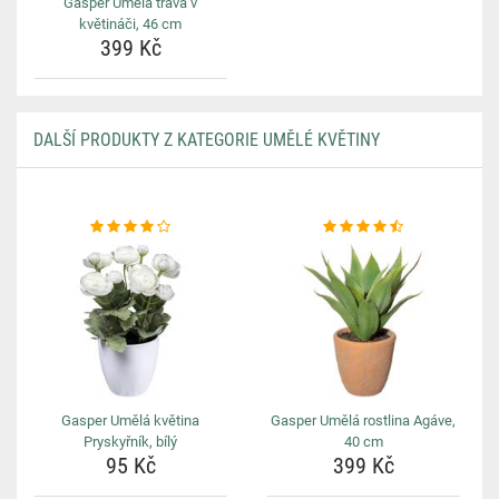
Gasper Umělá tráva v
květináči, 46 cm
399 Kč
DALŠÍ PRODUKTY Z KATEGORIE UMĚLÉ KVĚTINY
Gasper Umělá květina
Gasper Umělá rostlina Agáve,
Pryskyřník, bílý
40 cm
95 Kč
399 Kč