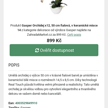
Produkt
Gasper Orchidej x12, 50 cm fialová, v keramické misce
14
z kategorie dekorace od výrobce Gasper najdete na
ZahradaMarket.cz za 899 Kč.
Celý popis
899 Kč
Ověřit dostupnost
POPIS
Umělá orchidej o výšce 50 cm v krásné fialové barvě je umístěna v
keramické bílé misce o rozměrech 14,5 x 8,5 cm. Díky technologii
Real Touch působí květina velmi přirozeně a realisticky. Tato umělá
orchidej je skvělou volbou pro vytvoření elegantního a trvanlivého
dekoru ve vašem domě nebo kanceláři.
Ean:
4003529849910
Značka:
Gasper