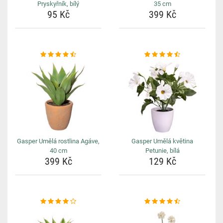
Pryskyřník, bílý
35 cm
95 Kč
399 Kč
Gasper Umělá rostlina Agáve,
Gasper Umělá květina
40 cm
Petunie, bílá
399 Kč
129 Kč