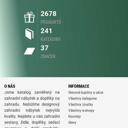
2678
PRODUKTŮ
241
KATEGORIÍ
37
ZNAČEK
O NÁS
INFORMACE
Jsme katalog zaměřený na
Slevové kupóny a akce
zahradní nábytek a doplňky na
Všechny kategorie
zahradu. Nabízíme designový
Všechny značky
zahradní nábytek nejvyšši
Všechny e-shopy
kvality. Najdete u nás zahradní
Novinky
sestavy, židle, doplňky, sedací
Slevy