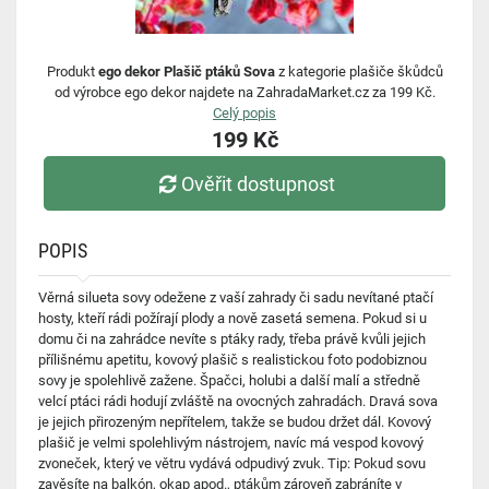
Produkt
ego dekor Plašič ptáků Sova
z kategorie plašiče škůdců
od výrobce ego dekor najdete na ZahradaMarket.cz za 199 Kč.
Celý popis
199 Kč
Ověřit dostupnost
POPIS
Věrná silueta sovy odežene z vaší zahrady či sadu nevítané ptačí
hosty, kteří rádi požírají plody a nově zasetá semena. Pokud si u
domu či na zahrádce nevíte s ptáky rady, třeba právě kvůli jejich
přílišnému apetitu, kovový plašič s realistickou foto podobiznou
sovy je spolehlivě zažene. Špačci, holubi a další malí a středně
velcí ptáci rádi hodují zvláště na ovocných zahradách. Dravá sova
je jejich přirozeným nepřítelem, takže se budou držet dál. Kovový
plašič je velmi spolehlivým nástrojem, navíc má vespod kovový
zvoneček, který ve větru vydává odpudivý zvuk. Tip: Pokud sovu
zavěsíte na balkón, okap apod., ptákům zároveň zabráníte v