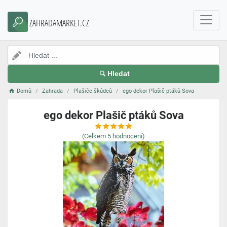
ZAHRADAMARKET.CZ
Hledat
Domů
Zahrada
Plašiče škůdců
ego dekor Plašič ptáků Sova
ego dekor Plašič ptáků Sova
(Celkem
5
hodnocení)