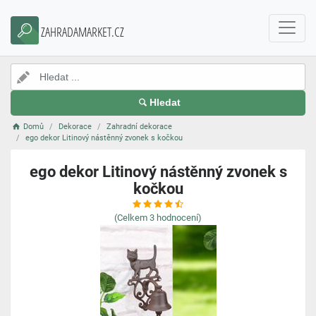
ZAHRADAMARKET.CZ
Hledat
Domů
Dekorace
Zahradní dekorace
ego dekor Litinový nástěnný zvonek s kočkou
ego dekor Litinový nástěnný zvonek s
kočkou
(Celkem
3
hodnocení)