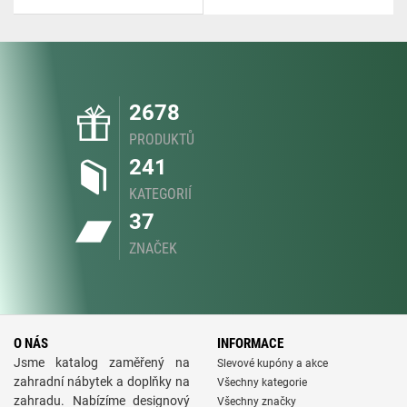
2678
PRODUKTŮ
241
KATEGORIÍ
37
ZNAČEK
O NÁS
INFORMACE
Jsme katalog zaměřený na
Slevové kupóny a akce
zahradní nábytek a doplňky na
Všechny kategorie
zahradu. Nabízíme designový
Všechny značky