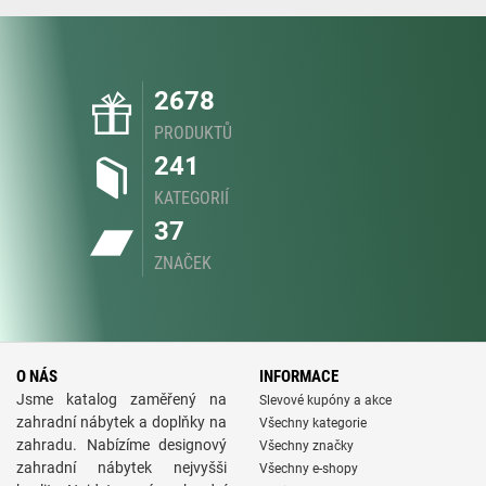
2678
PRODUKTŮ
241
KATEGORIÍ
37
ZNAČEK
O NÁS
INFORMACE
Jsme katalog zaměřený na
Slevové kupóny a akce
zahradní nábytek a doplňky na
Všechny kategorie
zahradu. Nabízíme designový
Všechny značky
zahradní nábytek nejvyšši
Všechny e-shopy