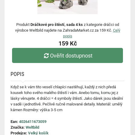
Produkt
Dráčkové pro štěstí, sada 4 ks
z kategorie dráčci od
výrobce Weltbild najdete na ZahradaMarket.cz za 159 Kč.
Celý
popis
159 Kč
Ověřit dostupnost
POPIS
Když se k vám tito veselí chlapíci nastěhují, každý z nich předá
kousek toho svého malého štěstí i vám. Anebo tomu, komu jej z
lásky věnujete. 4 dráčci = 4 symboly štěstí. Jako dárek jsou ideální
v sadě i jednotlivě. Pečlivě ručně malované detaily. Materiál: umělý
kámen Rozměry: výška 3-5 cm
Ean:
4026411673059
Značka:
Weltbild
Prodejce:
Velký košík