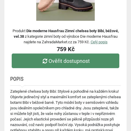
Produkt
Die moderne Hausfrau Zimní chelsea boty Bibi, béžové,
vel.38
z kategorie zimní boty od výrobce Die moderne Hausfrau
najdete na ZahradaMarket.cz za 759 Kč.
Celý popis
759 Kč
Ověřit dostupnost
POPIS
Zateplené chelsea boty Bibi: Stylové a pohodlné na každém kroku!
Objevte jedinečný styl a maximální komfort se zateplenými chelsea
botami Bibi v béžové barvě. Tyto módní boty v semišovém vzhledu
jsou ideálním společníkem pro chladné dny. Jsou zateplené, takže
si můžete být jisti, že vaše nohy zůstanou v teple i v nepříznivém
počasí. Jejich elastické provedení se pěkně přizpůsobí noze při
nazouvání, což navíc podpoří boční zip. Vysoká podrážka poskytuje
potřebnou stabilitu a oporu při každém kroku, má protiskluzový