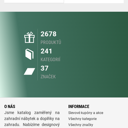
2678
PRODUKTŮ
241
KATEGORIÍ
37
ZNAČEK
O NÁS
INFORMACE
Jsme katalog zaměřený na
Slevové kupóny a akce
zahradní nábytek a doplňky na
Všechny kategorie
zahradu. Nabízíme designový
Všechny značky