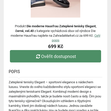
Produkt
Die moderne Hausfrau Zateplené tenisky Elegant,
černé, vel.40
z kategorie vycházková obuv od výrobce Die
moderne Hausfrau najdete na ZahradaMarket.cz za 699 Kč.
Celý
popis
699 Kč
Ověřit dostupnost
POPIS
Zateplené tenisky Elegant – sportovní elegance s nádechem
luxusu. Vneste do svého každodenního stylu sportovní eleganci se
zateplenými teniskami Elegant. Kombinují moderní design s
maximálním pohodlím, takže je budete nosit často a rády. Čím jsou
tyto tenisky výjimečné? Okouzlujícím vzhledem s třpytivými
kamínky, které jim dodávají nádech luxusu. Jednou zavážete
tkaničky a díky praktickému zipu je budete moci snadno a rychle