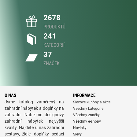
2678
PRODUKTŮ
241
KATEGORIÍ
37
ZNAČEK
O NÁS
INFORMACE
Jsme katalog zaměřený na
Slevové kupóny a akce
zahradní nábytek a doplňky na
Všechny kategorie
zahradu. Nabízíme designový
Všechny značky
zahradní nábytek nejvyšši
Všechny e-shopy
kvality. Najdete u nás zahradní
Novinky
sestavy, židle, doplňky, sedací
Slevy