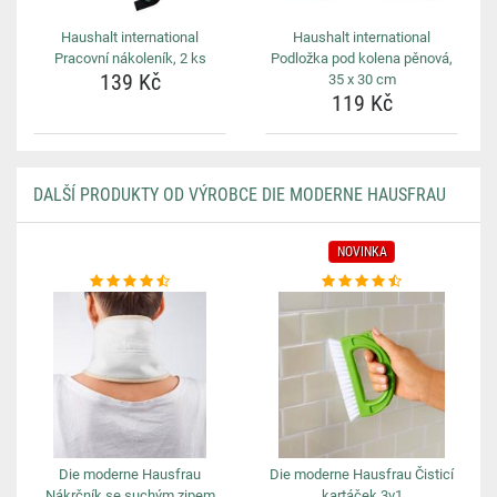
Haushalt international
Haushalt international
Pracovní nákoleník, 2 ks
Podložka pod kolena pěnová,
139 Kč
35 x 30 cm
119 Kč
DALŠÍ PRODUKTY OD VÝROBCE DIE MODERNE HAUSFRAU
NOVINKA
Die moderne Hausfrau
Die moderne Hausfrau Čisticí
Nákrčník se suchým zipem
kartáček 3v1