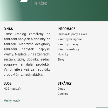
ZNAČEK
O NÁS
INFORMACE
Jsme katalog zaměřený na
Slevové kupóny a akce
zahradní nábytek a doplňky na
Všechny kategorie
zahradu. Nabízíme designový
Všechny značky
zahradní nábytek nejvyšši
Všechny e-shopy
kvality. Najdete u nás zahradní
Novinky
sestavy, židle, doplňky, sedací
Slevy
soupravy a další produkty.
Vyhutnejte si vaši zahradu díky
produktům z naši nabídky.
BLOG
STRÁNKY
Náš magazín
O nás
Cookies
Velký košík