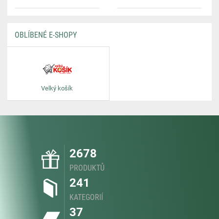
OBLÍBENÉ E-SHOPY
Velký košík
2678
PRODUKTŮ
241
KATEGORIÍ
37