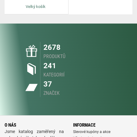
Velký košík
2678
PRODUKTŮ
241
KATEGORIÍ
37
ZNAČEK
O NÁS
INFORMACE
Jsme katalog zaměřený na
Slevové kupóny a akce