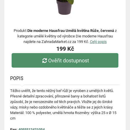
Produkt
Die moderne Hausfrau Umělá květina Růže, červená
z
kategorie umělé květiny od výrobce Die moderne Hausfrau
najdete na ZahradaMarket.cz za 199 Kč.
Celý popis
199 Kč
Ověřit dostupnost
POPIS
Těžko uvěřit, že tento něžný keř růží je vyroben z umělých květů.
Přesné detailní zpracování, přirozené barvy a bohatost listů
způsobí, že je nerozeznáte od těch pravých. Vložte jej do široké
vázy, misky nebo ozdobného květináče a těšte se z jejich krásy.
Materiál: 100 % polyester, umělá hmota Rozměry: výška 25 x Ø 15
cm
Ean:
4055512421054