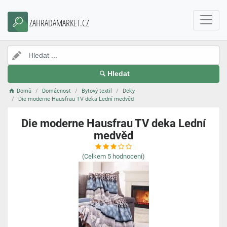
ZAHRADAMARKET.CZ
Hledat
Domů
Domácnost
Bytový textil
Deky
Die moderne Hausfrau TV deka Lední medvěd
Die moderne Hausfrau TV deka Lední
medvěd
(Celkem
5
hodnocení)