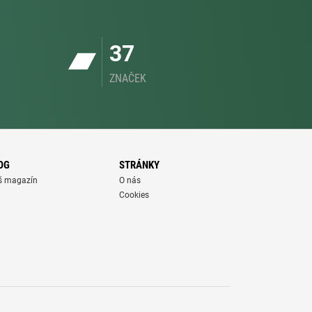
37
ZNAČEK
OG
STRÁNKY
š magazín
O nás
Cookies