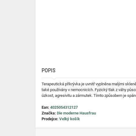
POPIS
Terapeutická přikrývka je uvnitř vyplněna malými skleně
také používány v nemocnicích. Fyzický tlak z váhy působ
úzkost, agresivitu a zármutek. Tímto způsobem je spáne
Ean:
4025054312127
Značka:
Die moderne Hausfrau
Prodejce:
Velký košík