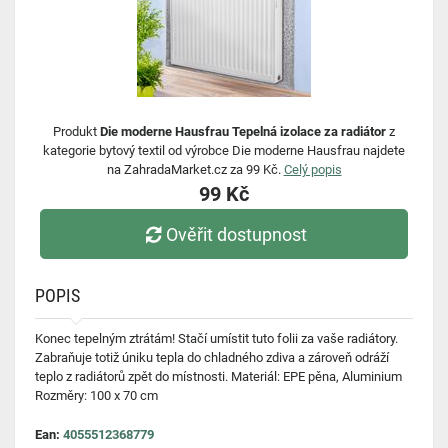
Produkt
Die moderne Hausfrau Tepelná izolace za radiátor
z
kategorie bytový textil od výrobce Die moderne Hausfrau najdete
na ZahradaMarket.cz za 99 Kč.
Celý popis
99 Kč
Ověřit dostupnost
POPIS
Konec tepelným ztrátám! Stačí umístit tuto folii za vaše radiátory.
Zabraňuje totiž úniku tepla do chladného zdiva a zároveň odráží
teplo z radiátorů zpět do místnosti. Materiál: EPE pěna, Aluminium
Rozměry: 100 x 70 cm
Ean:
4055512368779