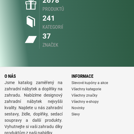
2678
PRODUKTŮ
241
KATEGORIÍ
37
ZNAČEK
O NÁS
INFORMACE
Jsme katalog zaměřený na
Slevové kupóny a akce
zahradní nábytek a doplňky na
Všechny kategorie
zahradu. Nabízíme designový
Všechny značky
zahradní nábytek nejvyšši
Všechny e-shopy
kvality. Najdete u nás zahradní
Novinky
sestavy, židle, doplňky, sedací
Slevy
soupravy a další produkty.
Vyhutnejte si vaši zahradu díky
produktům z naši nabídky.