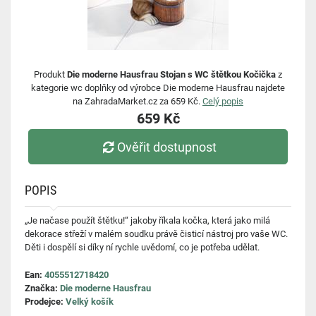
Produkt
Die moderne Hausfrau Stojan s WC štětkou Kočička
z
kategorie wc doplňky od výrobce Die moderne Hausfrau najdete
na ZahradaMarket.cz za 659 Kč.
Celý popis
659 Kč
Ověřit dostupnost
POPIS
„Je načase použít štětku!“ jakoby říkala kočka, která jako milá
dekorace střeží v malém soudku právě čisticí nástroj pro vaše WC.
Děti i dospělí si díky ní rychle uvědomí, co je potřeba udělat.
Ean:
4055512718420
Značka:
Die moderne Hausfrau
Prodejce:
Velký košík