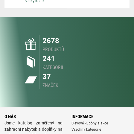
Velký košík
2678
PRODUKTŮ
241
KATEGORIÍ
37
ZNAČEK
O NÁS
INFORMACE
Jsme katalog zaměřený na
Slevové kupóny a akce
zahradní nábytek a doplňky na
Všechny kategorie