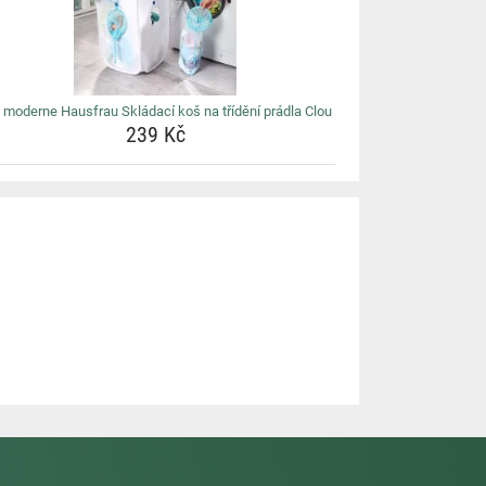
 moderne Hausfrau Skládací koš na třídění prádla Clou
239 Kč