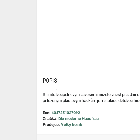
POPIS
S tímto koupelnovým závěsem můžete vnést prázdninové p
přiloženým plastovým háčkům je instalace dětskou hrou
Ean:
4047351027092
Značka:
Die moderne Hausfrau
Prodejce:
Velký košík