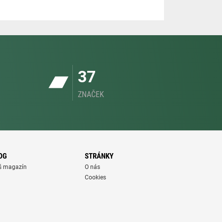
37
ZNAČEK
OG
STRÁNKY
š magazín
O nás
Cookies