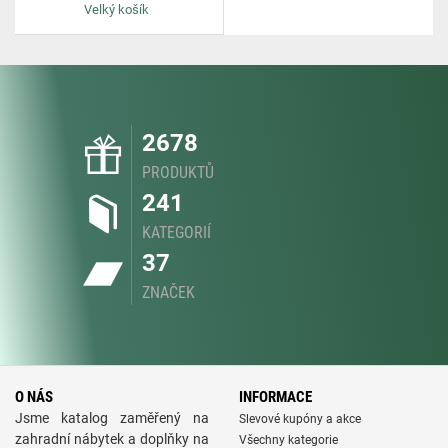
Velký košík
2678
PRODUKTŮ
241
KATEGORIÍ
37
ZNAČEK
O NÁS
INFORMACE
Jsme katalog zaměřený na
Slevové kupóny a akce
zahradní nábytek a doplňky na
Všechny kategorie