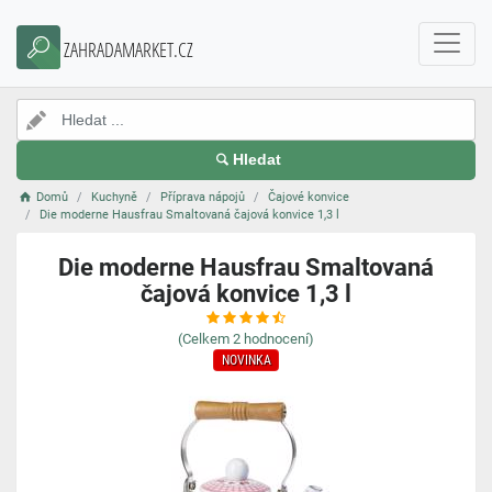
ZAHRADAMARKET.CZ
Hledat
Domů
Kuchyně
Příprava nápojů
Čajové konvice
Die moderne Hausfrau Smaltovaná čajová konvice 1,3 l
Die moderne Hausfrau Smaltovaná
čajová konvice 1,3 l
(Celkem
2
hodnocení)
NOVINKA