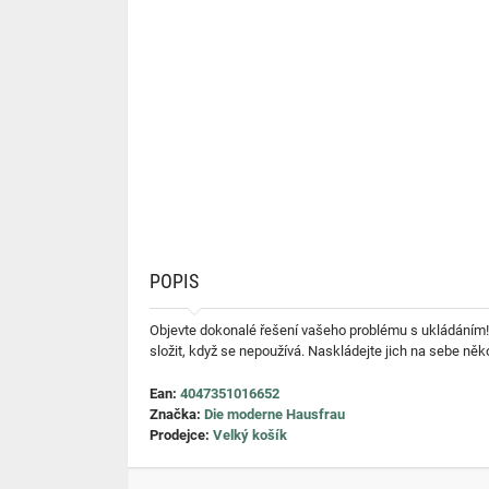
POPIS
Objevte dokonalé řešení vašeho problému s ukládáním! 
složit, když se nepoužívá. Naskládejte jich na sebe něko
Ean:
4047351016652
Značka:
Die moderne Hausfrau
Prodejce:
Velký košík