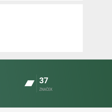
37
ZNAČEK