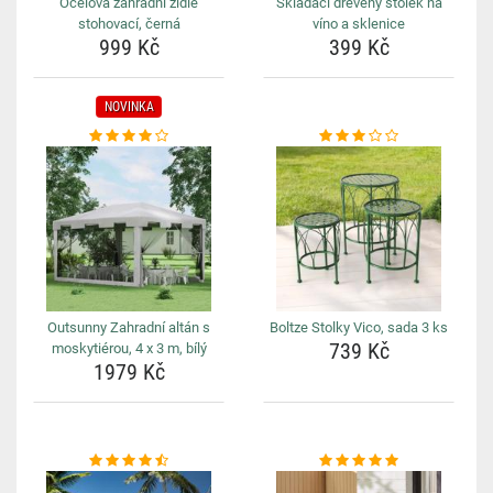
Ocelová zahradní židle
Skládací dřevěný stolek na
stohovací, černá
víno a sklenice
999 Kč
399 Kč
NOVINKA
Outsunny Zahradní altán s
Boltze Stolky Vico, sada 3 ks
739 Kč
moskytiérou, 4 x 3 m, bílý
1979 Kč