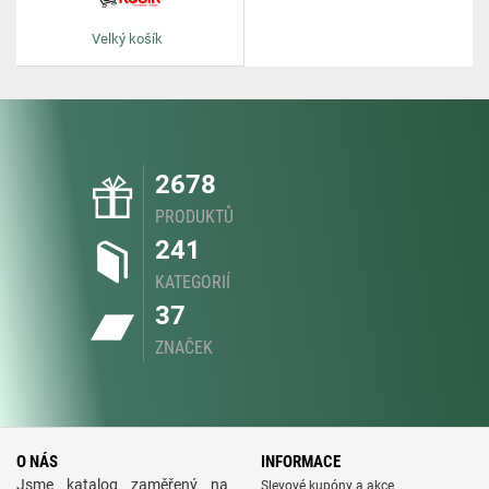
Velký košík
2678
PRODUKTŮ
241
KATEGORIÍ
37
ZNAČEK
O NÁS
INFORMACE
Jsme katalog zaměřený na
Slevové kupóny a akce