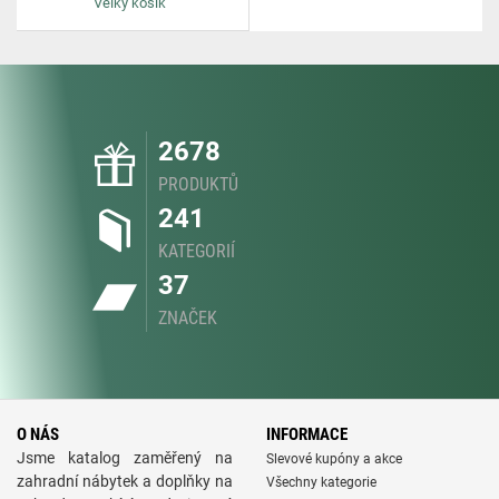
Velký košík
2678
PRODUKTŮ
241
KATEGORIÍ
37
ZNAČEK
O NÁS
INFORMACE
Jsme katalog zaměřený na
Slevové kupóny a akce
zahradní nábytek a doplňky na
Všechny kategorie