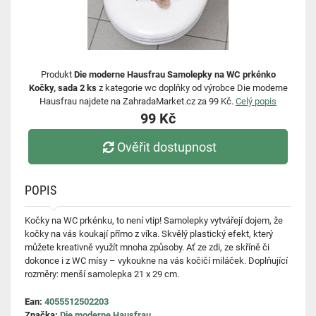
Produkt
Die moderne Hausfrau Samolepky na WC prkénko
Kočky, sada 2 ks
z kategorie wc doplňky od výrobce Die moderne
Hausfrau najdete na ZahradaMarket.cz za 99 Kč.
Celý popis
99 Kč
Ověřit dostupnost
POPIS
Kočky na WC prkénku, to není vtip! Samolepky vytvářejí dojem, že
kočky na vás koukají přímo z víka. Skvělý plastický efekt, který
můžete kreativně využít mnoha způsoby. Ať ze zdi, ze skříně či
dokonce i z WC mísy – vykoukne na vás kočičí miláček. Doplňující
rozměry: menší samolepka 21 x 29 cm.
Ean:
4055512502203
Značka:
Die moderne Hausfrau