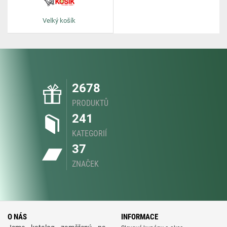
Velký košík
2678
PRODUKTŮ
241
KATEGORIÍ
37
ZNAČEK
O NÁS
INFORMACE