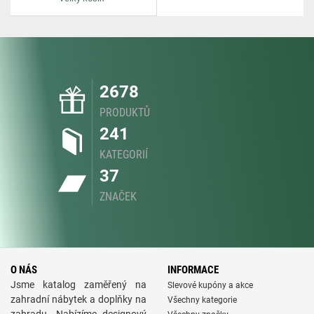
2678
PRODUKTŮ
241
KATEGORIÍ
37
ZNAČEK
O NÁS
INFORMACE
Jsme katalog zaměřený na
Slevové kupóny a akce
zahradní nábytek a doplňky na
Všechny kategorie