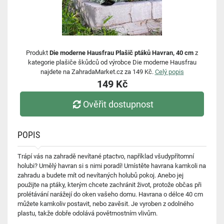
Produkt
Die moderne Hausfrau Plašič ptáků Havran, 40 cm
z
kategorie plašiče škůdců od výrobce Die moderne Hausfrau
najdete na ZahradaMarket.cz za 149 Kč.
Celý popis
149 Kč
Ověřit dostupnost
POPIS
Trápí vás na zahradě nevítané ptactvo, například všudypřítomní
holubi? Umělý havran si s nimi poradí! Umístěte havrana kamkoli na
zahradu a budete mít od nevítaných holubů pokoj. Anebo jej
použijte na ptáky, kterým chcete zachránit život, protože občas při
prolétávání narážejí do oken vašeho domu. Havrana o délce 40 cm
můžete kamkoliv postavit, nebo zavěsit. Je vyroben z odolného
plastu, takže dobře odolává povětrnostním vlivům.