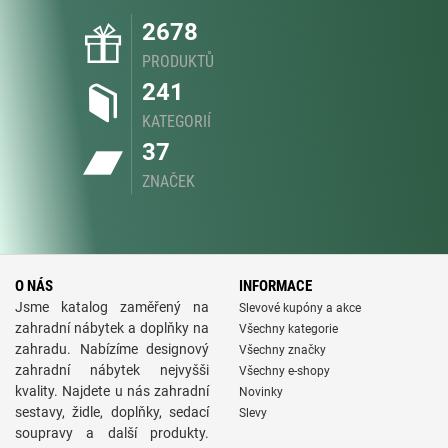
2678
PRODUKTŮ
241
KATEGORIÍ
37
ZNAČEK
O NÁS
INFORMACE
Jsme katalog zaměřený na
Slevové kupóny a akce
zahradní nábytek a doplňky na
Všechny kategorie
zahradu. Nabízíme designový
Všechny značky
zahradní nábytek nejvyšši
Všechny e-shopy
kvality. Najdete u nás zahradní
Novinky
sestavy, židle, doplňky, sedací
Slevy
soupravy a další produkty.