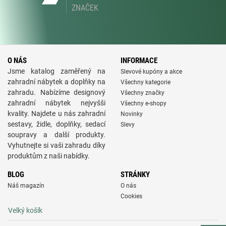
ZNAČEK
O NÁS
INFORMACE
Jsme katalog zaměřený na
Slevové kupóny a akce
zahradní nábytek a doplňky na
Všechny kategorie
zahradu. Nabízíme designový
Všechny značky
zahradní nábytek nejvyšši
Všechny e-shopy
kvality. Najdete u nás zahradní
Novinky
sestavy, židle, doplňky, sedací
Slevy
soupravy a další produkty.
Vyhutnejte si vaši zahradu díky
produktům z naši nabídky.
BLOG
STRÁNKY
Náš magazín
O nás
Cookies
Velký košík