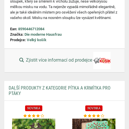
sloupek, který se směrem k vrcholu zužuje, nese velkorysou
mělkou misku na vodu. Ta nejenže vypadá mimořádně elegantně,
ale je také ideálním místem pro osvěžení všech opeřených přátel z
vašeho okolí. Misku na nosném sloupku lze vysázet květinami.
Ean:
8590446712084
Značka:
Die moderne Hausfrau
Prodejce:
Velký košík
Zjistit více informací od prodejce
DALŠÍ PRODUKTY Z KATEGORIE PÍTKA A KRMÍTKA PRO
PTÁKY
NOVINKA
NOVINKA