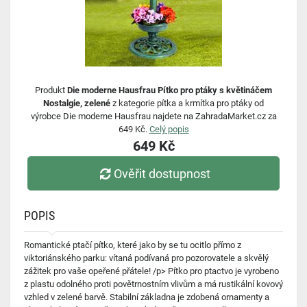
Produkt
Die moderne Hausfrau Pítko pro ptáky s květináčem
Nostalgie, zelené
z kategorie pítka a krmítka pro ptáky od
výrobce Die moderne Hausfrau najdete na ZahradaMarket.cz za
649 Kč.
Celý popis
649 Kč
Ověřit dostupnost
POPIS
Romantické ptačí pítko, které jako by se tu ocitlo přímo z
viktoriánského parku: vítaná podívaná pro pozorovatele a skvělý
zážitek pro vaše opeřené přátele! /p> Pítko pro ptactvo je vyrobeno
z plastu odolného proti povětrnostním vlivům a má rustikální kovový
vzhled v zelené barvě. Stabilní základna je zdobená ornamenty a