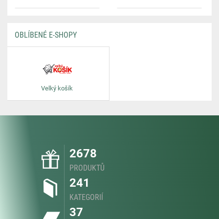
OBLÍBENÉ E-SHOPY
Velký košík
2678
PRODUKTŮ
241
KATEGORIÍ
37