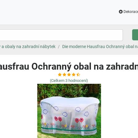
Dekorac
 a obaly na zahradní nábytek
Die moderne Hausfrau Ochranný obal n
usfrau Ochranný obal na zahrad
(Celkem
3
hodnocení)