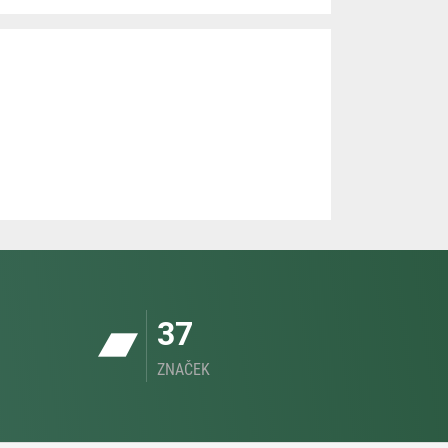
37
ZNAČEK