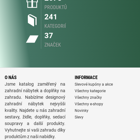
PRODUKTŮ
241
KATEGORIÍ
37
ZNAČEK
O NÁS
INFORMACE
Jsme katalog zaměřený na
Slevové kupóny a akce
zahradní nábytek a doplňky na
Všechny kategorie
zahradu. Nabízíme designový
Všechny značky
zahradní nábytek nejvyšši
Všechny e-shopy
kvality. Najdete u nás zahradní
Novinky
sestavy, židle, doplňky, sedací
Slevy
soupravy a další produkty.
Vyhutnejte si vaši zahradu díky
produktům z naši nabídky.