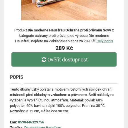
Produkt
Die moderne Hausfrau Ochrana proti průvanu Sovy
z
kategorie ochrany proti průvanu od výrobce Die moderne
Hausfrau najdete na ZahradaMarket.cz za 289 Kč.
Celý popis
289 Kč
Ověřit dostupnost
POPIS
Tento dlouhý úzký polštář s motivem roztomilých soviček chrání
místnosti před chladným vzduchem a průvanem. Šetří náklady na
vytápění a vytváří útulnou atmosféru. Materiál: povlak 60%
polyester, 40% bavlna, náplň 100% polyester. Praní na 30 °C.
Rozměry: Ø 12 cm, Délka cca 90 cm.
Ean:
8590446329756
Značka:
Die moderne Hausfrau