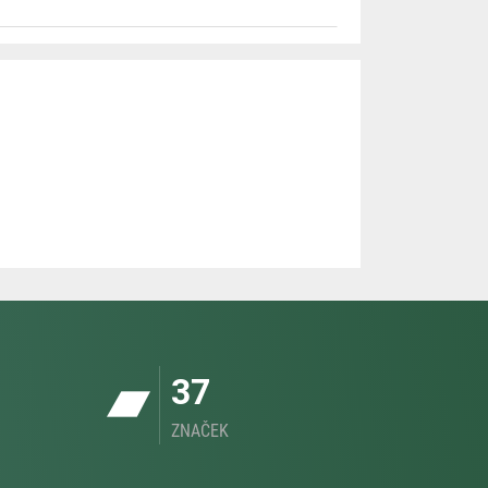
37
ZNAČEK