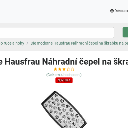
Dekorac
 o ruce a nohy
Die moderne Hausfrau Náhradní čepel na škrabku na p
 Hausfrau Náhradní čepel na škr
(Celkem
4
hodnocení)
NOVINKA