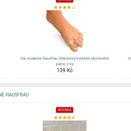
Die moderne Hausfrau Silikonový korektor vbočeného
D
palce, 2 ks
139 Kč
NE HAUSFRAU
NOVINKA