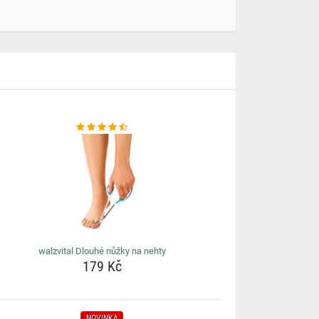
walzvital Dlouhé nůžky na nehty
179 Kč
NOVINKA