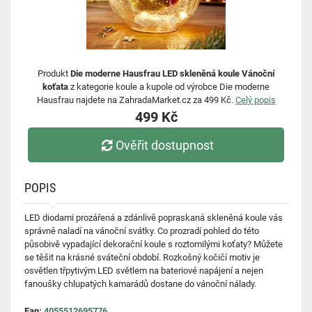
Produkt
Die moderne Hausfrau LED skleněná koule Vánoční
koťata
z kategorie koule a kupole od výrobce Die moderne
Hausfrau najdete na ZahradaMarket.cz za 499 Kč.
Celý popis
499 Kč
Ověřit dostupnost
POPIS
LED diodami prozářená a zdánlivě popraskaná skleněná koule vás
správně naladí na vánoční svátky. Co prozradí pohled do této
působivě vypadající dekorační koule s roztomilými koťaty? Můžete
se těšit na krásné sváteční období. Rozkošný kočičí motiv je
osvětlen třpytivým LED světlem na bateriové napájení a nejen
fanoušky chlupatých kamarádů dostane do vánoční nálady.
Ean:
4055512695776