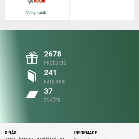
Velký košík
2678
PRODUKTŮ
241
KATEGORIÍ
37
ZNAČEK
O NÁS
INFORMACE