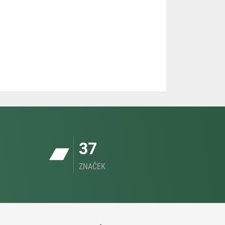
37
ZNAČEK