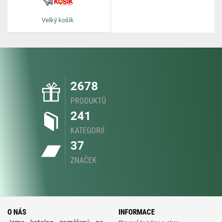
Velký košík
2678
PRODUKTŮ
241
KATEGORIÍ
37
ZNAČEK
O NÁS
INFORMACE