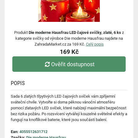
Produkt
Die moderne Hausfrau LED čajové svíčky, zlaté, 6 ks
z
kategorie svíčky od výrobce Die moderne Hausfrau najdete na
ZahradaMarket.cz za 169 Kč.
Celý popis
169 Kč
Ověřit dostupnost
POPIS
Sada 6 zlatých třpytivých LED čajových svíček vám zpříjemní
sváteční chvíle. Vytvořte si doma pěknou vánoční atmosféru
pomocí zlatavých LED svíček, které nabízejí maximální bezpečnost
bez rizika požáru. Po rozsvícení vytvářejí kouzelné světelné efekty a
fungují na knoflíkové baterie, které jsou součástí balení.
Ean:
4055512631712
Značka:
Die moderne Hausfrau