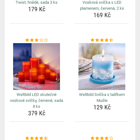
Twist, hnědé, sada 3 ks
Vosková svíčka s LED
179 Kč
plamenem, červená, 2 ks
169 Kč
Weltbild LED skutečné
Weltbild Svíčka s talířkem
voskové svíčky, červené, sada
Mušle
129 Kč
8 ks
379 Kč