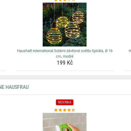
Haushalt international Solární závěsné světlo Spirála, Ø 16
H
cm, modré
199 Kč
NE HAUSFRAU
NOVINKA