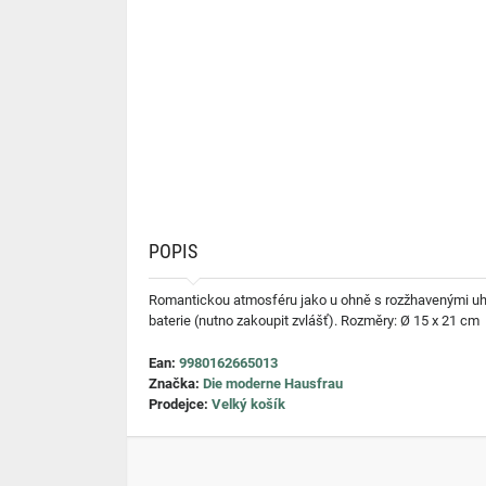
POPIS
Romantickou atmosféru jako u ohně s rozžhavenými uhlí
baterie (nutno zakoupit zvlášť). Rozměry: Ø 15 x 21 cm
Ean:
9980162665013
Značka:
Die moderne Hausfrau
Prodejce:
Velký košík