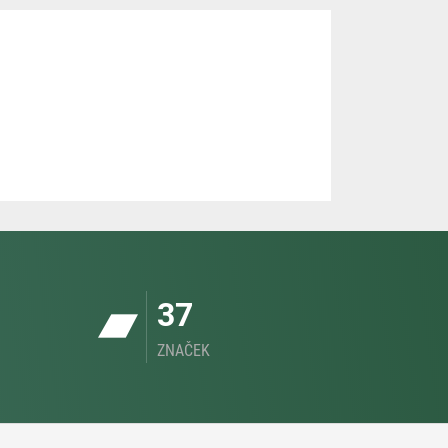
37
ZNAČEK