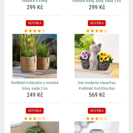
Holínka s květy
mořské trávy, žlutý, sada 3 ks
299 Kč
299 Kč
NOVINKA
NOVINKA
Weltbild Květináče z mořské
Die moderne Hausfrau
trávy, sada 2 ks
Květináč Kočička duo
249 Kč
569 Kč
NOVINKA
NOVINKA