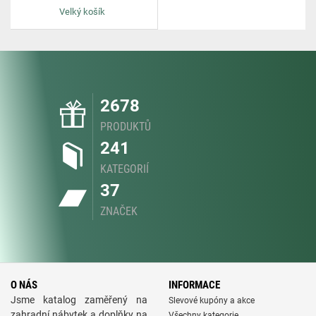
Velký košík
2678
PRODUKTŮ
241
KATEGORIÍ
37
ZNAČEK
O NÁS
INFORMACE
Jsme katalog zaměřený na
Slevové kupóny a akce
zahradní nábytek a doplňky na
Všechny kategorie