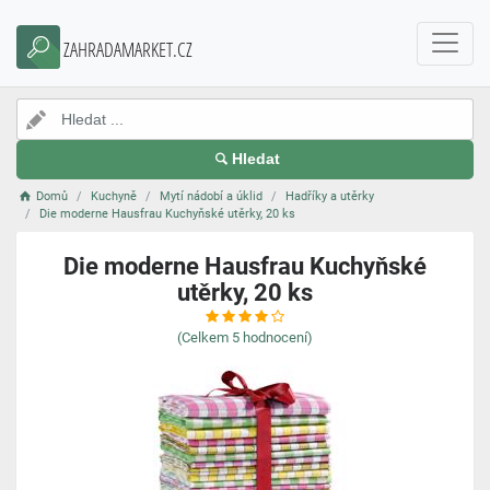
ZAHRADAMARKET.CZ
Hledat
Domů
Kuchyně
Mytí nádobí a úklid
Hadříky a utěrky
Die moderne Hausfrau Kuchyňské utěrky, 20 ks
Die moderne Hausfrau Kuchyňské
utěrky, 20 ks
(Celkem
5
hodnocení)