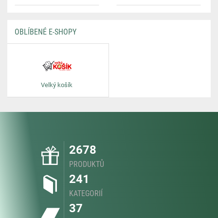
OBLÍBENÉ E-SHOPY
Velký košík
2678
PRODUKTŮ
241
KATEGORIÍ
37