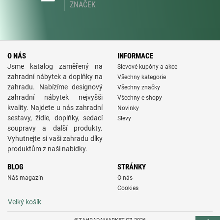
ZNAČEK
O NÁS
INFORMACE
Jsme katalog zaměřený na
Slevové kupóny a akce
zahradní nábytek a doplňky na
Všechny kategorie
zahradu. Nabízíme designový
Všechny značky
zahradní nábytek nejvyšši
Všechny e-shopy
kvality. Najdete u nás zahradní
Novinky
sestavy, židle, doplňky, sedací
Slevy
soupravy a další produkty.
Vyhutnejte si vaši zahradu díky
produktům z naši nabídky.
BLOG
STRÁNKY
Náš magazín
O nás
Cookies
Velký košík