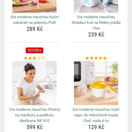
Die moderne Hausfrau Ruční
Die moderne Hausfrau
sekáček na zeleninu Profi
Skládací koš na třídění prádla
289 Kč
Clou
239 Kč
NOVINKA
Die moderne Hausfrau Přístroj
Die moderne Hausfrau Vařič
na manikúru a pedikúru
vajec do mikrovlnné trouby
Medisana MP 810
Chef, sada 4 ks
599 Kč
129 Kč